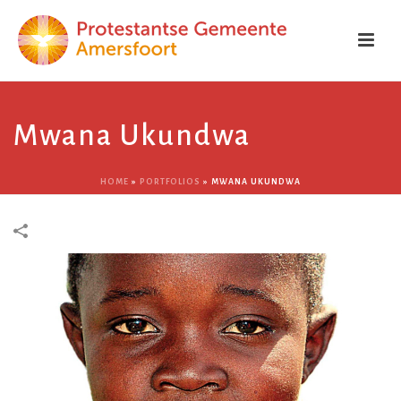
Mwana Ukundwa
HOME
»
PORTFOLIOS
»
MWANA UKUNDWA