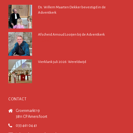
Ds. Willem Maarten Dekker bevestigd in de
Adventkerk
13 juli 2026
Afscheid Arnoud Looijen bij de Adventkerk
2 juli 2026
Vierklank juli 2026: Wereldwijd
1 juli 2026
CONTACT
Groenmarkt 19
3811 CP Amersfoort
033 461 04 41