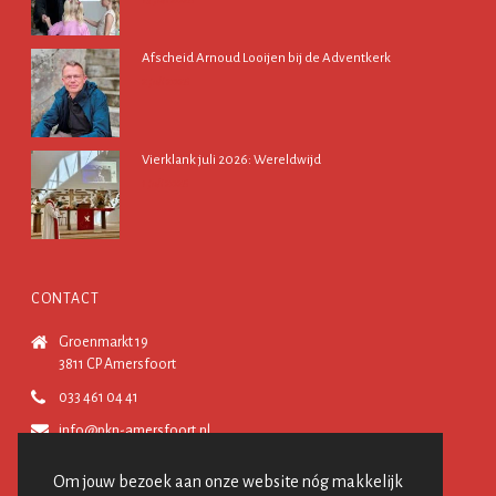
Afscheid Arnoud Looijen bij de Adventkerk
2 juli 2026
Vierklank juli 2026: Wereldwijd
1 juli 2026
CONTACT
Groenmarkt 19
3811 CP Amersfoort
033 461 04 41
info@pkn-amersfoort.nl
Om jouw bezoek aan onze website nóg makkelijk