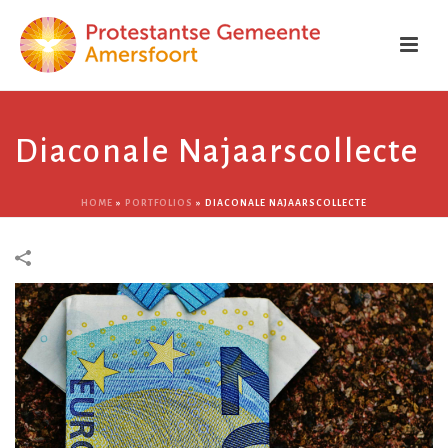
Diaconale Najaarscollecte
HOME
»
PORTFOLIOS
»
DIACONALE NAJAARSCOLLECTE