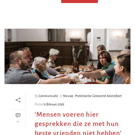
By
Communicatie
In
Nieuws
,
Protestantse Gemeente Amersfoort
Posted
9 februari 2026
‘Mensen voeren hier
0
gesprekken die ze met hun
beste vrienden niet hebben’