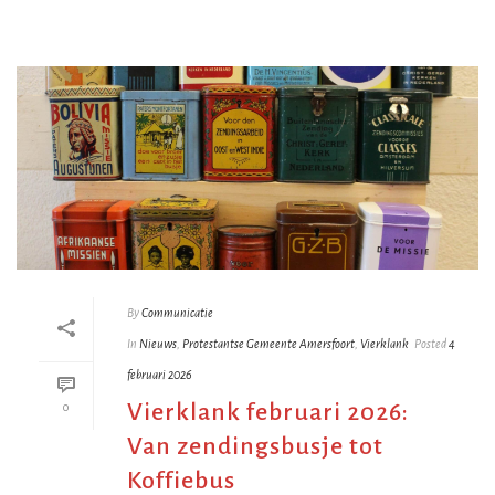
By
Communicatie
In
Nieuws
,
Protestantse Gemeente Amersfoort
,
Vierklank
Posted
4
februari 2026
Vierklank februari 2026:
0
Van zendingsbusje tot
Koffiebus