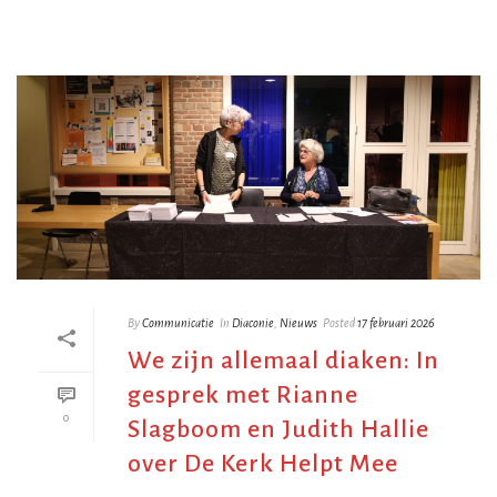
By
Communicatie
In
Diaconie
,
Nieuws
Posted
17 februari 2026
We zijn allemaal diaken: In
gesprek met Rianne
0
Slagboom en Judith Hallie
over De Kerk Helpt Mee