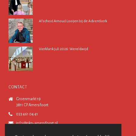
13 juli 2026
Afscheid Arnoud Looijen bij de Adventkerk
2 juli 2026
Vierklank juli 2026: Wereldwijd
1 juli 2026
CONTACT
Groenmarkt 19
3811 CP Amersfoort
033 461 04 41
info@pkn-amersfoort.nl