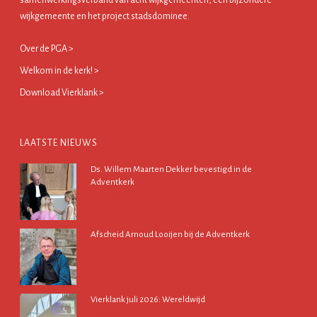
samenwerkingsverband van acht wijkgemeenten, een bijzondere
wijkgemeente en het project stadsdominee.
Over de PGA >
Welkom in de kerk! >
Download Vierklank >
LAATSTE NIEUWS
Ds. Willem Maarten Dekker bevestigd in de
Adventkerk
13 juli 2026
Afscheid Arnoud Looijen bij de Adventkerk
2 juli 2026
Vierklank juli 2026: Wereldwijd
1 juli 2026