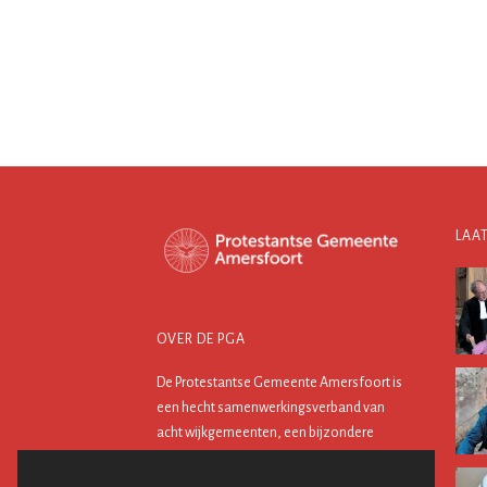
LAA
OVER DE PGA
De Protestantse Gemeente Amersfoort is
een hecht samenwerkingsverband van
acht wijkgemeenten, een bijzondere
wijkgemeente en het project
stadsdominee.