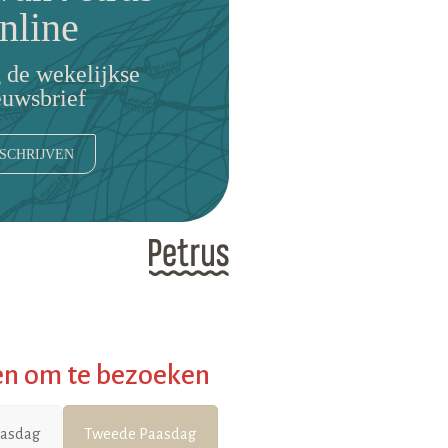
nline
 de wekelijkse
euwsbrief
SCHRIJVEN
en om te bezoeken
aasdag
Tweede Paasdag