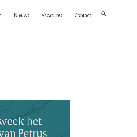
n
Nieuws
Vacatures
Contact
 week het
van Petrus