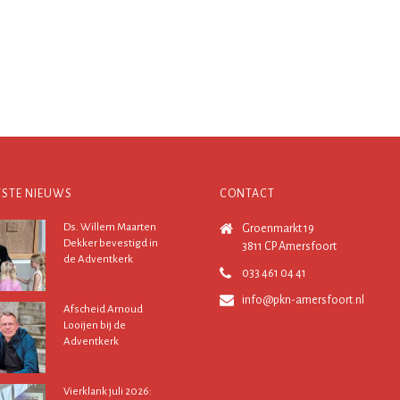
TSTE NIEUWS
CONTACT
Ds. Willem Maarten
Groenmarkt 19
Dekker bevestigd in
3811 CP Amersfoort
de Adventkerk
033 461 04 41
13 juli 2026
info@pkn-amersfoort.nl
Afscheid Arnoud
Looijen bij de
Adventkerk
2 juli 2026
Vierklank juli 2026: