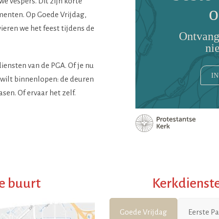
 vespers. Dit zijn korte
o
enten. Op Goede Vrijdag,
eren we het feest tijdens de
Ontvang
ni
diensten van de PGA. Of je nu
IN
 wilt binnenlopen: de deuren
sen. Of ervaar het zelf.
de buurt
Kerkdienst
Goede Vrijdag
Eerste P