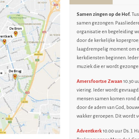
Samen zingen op de Hof.
Tus
samen gezongen: Paasliedere
organisatie en begeleiding w
door de kerkelijke kopergroe
laagdrempelig moment om ev
kerkdiensten beginnen. Iede
muziek die er wordt gezong
Amersfoortse Zwaan
10.30 uu
viering. Ieder wordt gevraa
mensen samen komen rond de S
door de adem van God, bouwe
wakker geroepen. Dit wordt v
Adventkerk
10.00 uur Ds. J. 