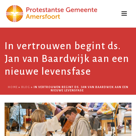
In vertrouwen begint ds.
Jan van Baardwijk aan een
nieuwe levensfase
HOME
»
BLOG
»
IN VERTROUWEN BEGINT DS. JAN VAN BAARDWIJK AAN EEN
NIEUWE LEVENSFASE