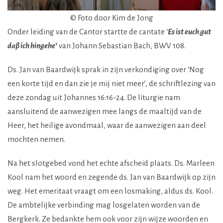
© Foto door Kim de Jong
Onder leiding van de Cantor startte de cantate ‘
Es ist euch gut
da
β
ich hingehe
‘
van Johann Sebastian Bach, BWV 108.
Ds. Jan van Baardwijk sprak in zijn verkondiging over ‘Nog
een korte tijd en dan zie je mij niet meer’, de schriftlezing van
deze zondag uit Johannes 16:16-24. De liturgie nam
aansluitend de aanwezigen mee langs de maaltijd van de
Heer, het heilige avondmaal, waar de aanwezigen aan deel
mochten nemen.
Na het slotgebed vond het echte afscheid plaats. Ds. Marleen
Kool nam het woord en zegende ds. Jan van Baardwijk op zijn
weg. Het emeritaat vraagt om een losmaking, aldus ds. Kool.
De ambtelijke verbinding mag losgelaten worden van de
Bergkerk. Ze bedankte hem ook voor zijn wijze woorden en