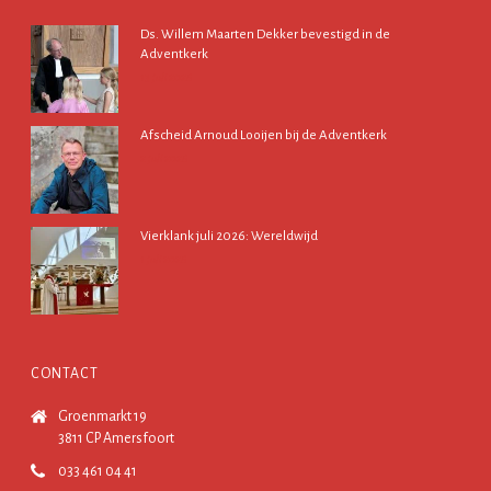
Ds. Willem Maarten Dekker bevestigd in de
Adventkerk
13 juli 2026
Afscheid Arnoud Looijen bij de Adventkerk
2 juli 2026
Vierklank juli 2026: Wereldwijd
1 juli 2026
CONTACT
Groenmarkt 19
3811 CP Amersfoort
033 461 04 41