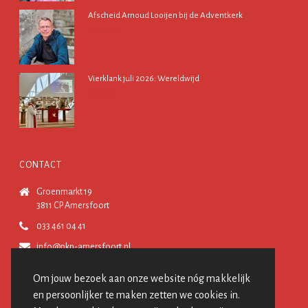
Afscheid Arnoud Looijen bij de Adventkerk
2 juli 2026
Vierklank juli 2026: Wereldwijd
1 juli 2026
CONTACT
Groenmarkt 19
3811 CP Amersfoort
033 461 04 41
info@pkn-amersfoort.nl
Om jouw bezoek aan onze website nóg makkelijk
VOLG ONS
en persoonlijker te maken zetten we cookies in.